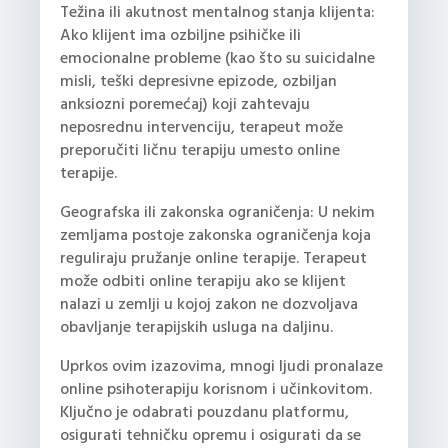
Težina ili akutnost mentalnog stanja klijenta:
Ako klijent ima ozbiljne psihičke ili
emocionalne probleme (kao što su suicidalne
misli, teški depresivne epizode, ozbiljan
anksiozni poremećaj) koji zahtevaju
neposrednu intervenciju, terapeut može
preporučiti ličnu terapiju umesto online
terapije.
Geografska ili zakonska ograničenja: U nekim
zemljama postoje zakonska ograničenja koja
reguliraju pružanje online terapije. Terapeut
može odbiti online terapiju ako se klijent
nalazi u zemlji u kojoj zakon ne dozvoljava
obavljanje terapijskih usluga na daljinu.
Uprkos ovim izazovima, mnogi ljudi pronalaze
online psihoterapiju korisnom i učinkovitom.
Ključno je odabrati pouzdanu platformu,
osigurati tehničku opremu i osigurati da se