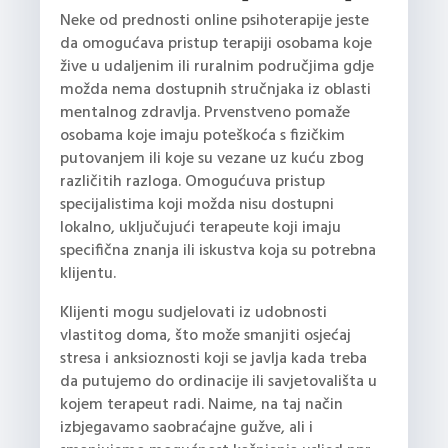
Neke od prednosti online psihoterapije jeste
da omogućava pristup terapiji osobama koje
žive u udaljenim ili ruralnim područjima gdje
možda nema dostupnih stručnjaka iz oblasti
mentalnog zdravlja. Prvenstveno pomaže
osobama koje imaju poteškoća s fizičkim
putovanjem ili koje su vezane uz kuću zbog
različitih razloga. Omogućuva pristup
specijalistima koji možda nisu dostupni
lokalno, uključujući terapeute koji imaju
specifična znanja ili iskustva koja su potrebna
klijentu.
Klijenti mogu sudjelovati iz udobnosti
vlastitog doma, što može smanjiti osjećaj
stresa i anksioznosti koji se javlja kada treba
da putujemo do ordinacije ili savjetovališta u
kojem terapeut radi. Naime, na taj način
izbjegavamo saobraćajne gužve, ali i