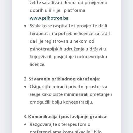
želite sarađivati. Jedna od provjereno
dobrih u BiH je i platforma
www.psihotron.ba
Svakako se raspitajte i provjerite da li
terapeut ima potrebne licence za rad I
da li je registrovan u nekom od
psihoterapijskih udruženja u državi u
kojoj živi ili posjeduje i neku evropsku
licence.
Stvaranje prikladnog okruženja
:
Osigurajte miran i privatni prostor za
sesije kako biste minimizirali ometanje i
omogućili bolju koncentraciju.
Komunikacija i postavljanje granica
:
Razgovarajte s terapeutom o
preferencijama komunikacije i bilo