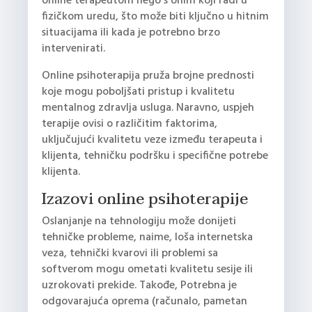
online terapeutom nego s onim koji radi u
fizičkom uredu, što može biti ključno u hitnim
situacijama ili kada je potrebno brzo
intervenirati.
Online psihoterapija pruža brojne prednosti
koje mogu poboljšati pristup i kvalitetu
mentalnog zdravlja usluga. Naravno, uspjeh
terapije ovisi o različitim faktorima,
uključujući kvalitetu veze između terapeuta i
klijenta, tehničku podršku i specifične potrebe
klijenta.
Izazovi online psihoterapije
Oslanjanje na tehnologiju može donijeti
tehničke probleme, naime, loša internetska
veza, tehnički kvarovi ili problemi sa
softverom mogu ometati kvalitetu sesije ili
uzrokovati prekide. Takođe, Potrebna je
odgovarajuća oprema (računalo, pametan