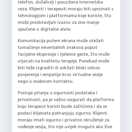
telefon, slušalice) i pouzdana internetska
veza. Klijenti i terapeuti moraju biti upoznati s
tehnologijom i platformama koje koriste, što
može predstavljati izazov za one manje
upućene u digitalne alate.
Komunikacija putem ekrana može otežati
tumačenje neverbalnih znakova poput
facijalne ekspresije i tjelesne geste, što može
utjecati na kvalitetu terapije. Ponekad može
biti teže izgraditi ili održati bliski odnos
povjerenja i empatije kroz virtualne sesije
nego u osobnom kontaktu.
Postoje pitanja o sigurnosti podataka i
privatnosti, pa je važno osigurati da platforma
koju terapeut koristi bude zaštićena i da se
podaci klijenata pohranjuju sigurno. Klijenti
moraju imati sigurno i privatno okruženje za
vođenje sesija, što nije uvijek moguće ako žive