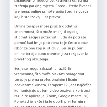
smanjujemo mogućnost kašnjenja usljed npr.
traženja parking mjesta. Pored uštede živaca i
vremena, online psihoterapija štedi i novaca
koji biste izdvojili za prevoz.
Online terapija može pružiti dodatnu
anonimnost, što može smanjiti osjećaj
stigmatizacije i potaknuti ljude da potraže
pomoć kad im je potrebna te je često dobar
izbor za one koji su stidljiviji jer su putem
online terpije puno otvoreniji za razgovor iz
privatnog okruženja.
Sesije se mogu zakazati u različitim
vremenima, što može olakšati prilagodbu
terapije prema profesionalnim i ličnim
obavezama klineta. Terapeut i klijent najčešće
komuniciraju putem video poziva, a koristeći
različite aplikacije (Zoom, Google meets i sl.).
Ponekad je lakše i brže dobiti prvi termin s