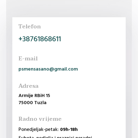
Telefon
+38761868611
E-mail
psmensasano@gmail.com
Adresa
Armije RBiH 15
75000 Tuzla
Radno vrijeme
Ponedjeljak-petak:
09h-18h